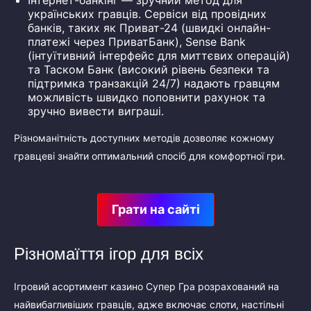
Інтернет-банкінг — зручний метод для
українських гравців. Сервіси від провідних
банків, таких як Приват-24 (швидкі онлайн-
платежі через ПриватБанк), Sense Bank
(інтуїтивний інтерфейс для миттєвих операцій)
та Таском Банк (високий рівень безпеки та
підтримка транзакцій 24/7) надають гравцям
можливість швидко поповнити рахунок та
зручно вивести виграші.
Різноманітність доступних методів дозволяє кожному
гравцеві знайти оптимальний спосіб для комфортної гри.
Грати на сайті
Різномаїття ігор для всіх
Ігровий асортимент
казино Супер Гра
розрахований на
найвибагливіших гравців, адже включає слоти, настільні