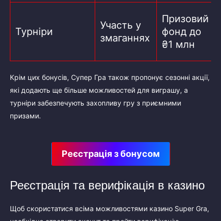
Призовий
Участь у
Турніри
фонд до
змаганнях
₴1 млн
Крім цих бонусів, Супер Гра також пропонує сезонні акції,
які додають ще більше можливостей для виграшу, а
турніри забезпечують захопливу гру з приємними
призами.
Реєстрація з бонусом
Реєстрація та верифікація в казино
Щоб скористатися всіма можливостями казино Super Gra,