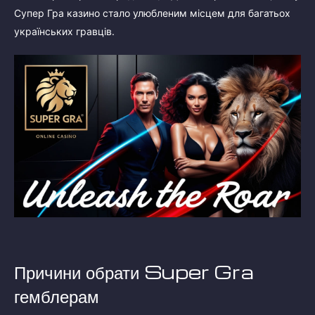
Супер Гра казино стало улюбленим місцем для багатьох
українських гравців.
Причини обрати Super Gra
гемблерам