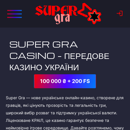
SUPER GRA
CASINO - ПЕРЕДОВЕ
КАЗИНО УКРАЇНИ
100 000 ₴ + 200 FS
Super Gra — нове українське онлайн-казино, створене для
гравців, які цінують прозорість та легальність гри,
широкий вибір розваг та підтримку української валюти.
Ліцензоване КРАІЛ, це казино гарантує безпечне та
неймовірне ігрове середовище. Давайте розглянемо, чому