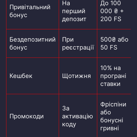
На
До 100
Привітальний
перший
000 ₴ +
бонус
депозит
200 FS
Бездепозитний
При
500₴ або
бонус
реєстрації
50 FS
10% на
Кешбек
Щотижня
програні
ставки
Фріспіни
За
або
Промокоди
активацію
бонусні
коду
гривні