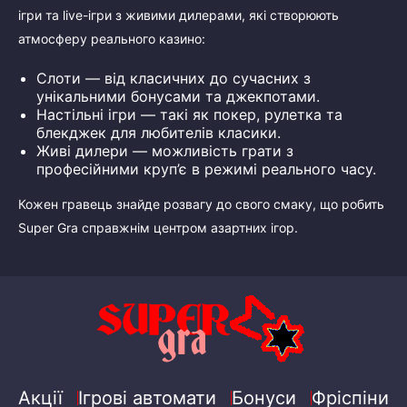
ігри та live-ігри з живими дилерами, які створюють
атмосферу реального казино:
Слоти — від класичних до сучасних з
унікальними бонусами та джекпотами.
Настільні ігри — такі як покер, рулетка та
блекджек для любителів класики.
Живі дилери — можливість грати з
професійними круп’є в режимі реального часу.
Кожен гравець знайде розвагу до свого смаку, що робить
Super Gra справжнім центром азартних ігор.
Акції
Ігрові автомати
Бонуси
Фріспіни